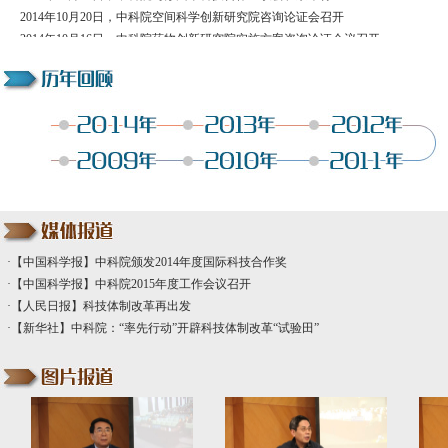
2014年10月20日，中科院空间科学创新研究院咨询论证会召开
2014年10月16日，中科院药物创新研究院实施方案咨询论证会议召开
2014年10月11日，“我心中的中国科学院”院史知识竞赛在京启动
2014年10月10日，中科院党组传达党的群众路线教育实践活动总结大会精神
2014年10月9日，中科院重庆绿色智能技术研究院顺利通过验收
2014年9月26日，中科院与中国移动签署战略合作协议
2014年9月11日至18日，中科院与塔吉克斯坦和斯里兰卡科教机构签署科技合作...
2014年9月9日，科技部和中科院召开脑科学信息化重大专项座谈会
2014年9月5日，白春礼为国科大首批本科生讲授第一课
2014年9月5日，国科大举行开学典礼
2014年9月1日至2日，中科院召开2014年度分院党组书记扩大会议
2014年8月22日，中科院党组中心组学习研讨信息公开工作
·
【中国科学报】中科院颁发2014年度国际科技合作奖
2014年8月18日，中科院传达学习习近平等中央领导同志重要批示和夏季党组扩...
·
【中国科学报】中科院2015年度工作会议召开
2014年8月6日，中科院召开埃博拉病毒疫情防控专题研讨会
·
【人民日报】科技体制改革再出发
2014年8月，中科院启动云南鲁甸抗震救灾工作
·
【新华社】中科院：“率先行动”开辟科技体制改革“试验田”
2014年7月31日，中央第十巡视组专项巡视中国科学院工作动员会召开
2014年7月23日至25日，中科院党组2014年夏季扩大会议在京召开
2014年7月22日，“中国科学院科技创新年度巡展2014”在京开幕
2014年7月11日，国科大举行学位授予仪式
2014年7月8日，中科院传达学习国家科改领导小组第七次会议精神