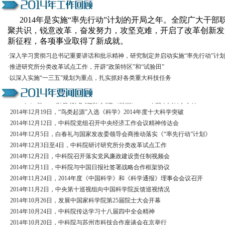
2014年是实施“率先行动”计划的开局之年。全院广大干部
聚共识，锐意改革，奋发努力，攻坚克难，开启了改革创新发
新征程，各项事业取得了新成就。
2014年12月29日至31日，中科院党组2014年冬季扩大会议在北京召开
2014年12月31日，中科院党组专题学习“十三五”规划思路和创新驱动发展战略
·
深入学习贯彻习总书记重要讲话和批示精神，研究制定并启动实施“率先行动”计
2014年12月26日，中科院召开境外科教机构建设与发展研讨会
·
推进研究所分类改革试点工作，开辟“政策特区”和“试验田”
2014年12月25日，中科院与中国气象局签署科技合作备忘录
·
以深入实施“一三五”规划为重点，扎实抓好各类重大科技任务
2014年12月9日至22日，中科院分子科学等7个科教融合卓越中心通过咨询论证
2014年，“古DNA解密现代人起源”入选《自然》2014年度十大科学事件
2014年12月19日，“鸟类起源”入选《科学》2014年度十大科学突破
2014年12月12日，中科院党组召开中央经济工作会议精神传达会
2014年12月5日，白春礼与国家发改委领导会商推动落实《“率先行动”计划》
2014年12月3日至4日，中科院研讨研究所分类改革试点工作
2014年12月2日，中科院召开落实党风廉政建设责任制视频会
2014年12月1日，中科院与中国日报社签署战略合作框架协议
2014年11月24日，2014年度《中国科学》和《科学通报》理事会会议召开
2014年11月2日，中央第十巡视组向中国科学院反馈巡视情况
2014年10月26日，发展中国家科学院第25届院士大会开幕
2014年10月24日，中科院传达学习十八届四中全会精神
2014年10月20日，中科院与苏州市科技合作座谈会在京举行