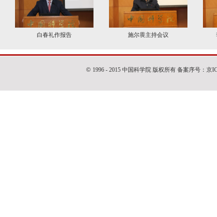
2014年7月8日，国科大召开“重温总书记寄语，铭记新一代使命”座谈会
2014年6月28日，中科院与广东省共建国家重大科技基础设施领导小组召开第一...
2014年6月27日，中科院赴华为公司举行学习调研活动
2014年6月，中科院第十七次院士大会在京开幕 习近平出席并发表重要讲话
白春礼作报告
施尔畏主持会议
2014年6月11日，刘延东：自觉担当创新驱动发展的重大使命
2014年6月11日，中科院第十七次院士大会通过院士章程修订稿
2014年6月11日，2014年度陈嘉庚科学奖及陈嘉庚青年科学奖颁奖仪式在京举行
©
1996 - 2015 中国科学院 版权所有 备案序号：京
2014年6月8日，中科院召开档案工作会议
2014年6月8日，中科院外籍院士证书颁发仪式暨学部工作座谈会在京举行
2014年5月26日，中国科学院学部主席团发布《追求卓越科学》宣言
2014年5月23日，国务院副总理汪洋在山东考察农业科技工作并调研“渤海粮仓...
2014年5月17日，中国科学院第十届公众科学日举行
2014年5月13日，中科院和马普学会共庆合作40周年
2014年，大连化物所甲烷高效转化相关研究获重大突破
2014年5月8日，中科院党组中心组学习研讨信息科技创新工作
2014年4月26日，丹麦女王出席中丹科教中心大楼奠基仪式
2014年，中科院党组制定贯彻落实中央惩防体系工作规划实施办法
2014年4月18日，中科院召开党风廉政建设和反腐败工作会议
2014年4月16日至17日，中科院召开战略研讨会
2014年4月15日，发展中国家科学院院长办公会在京召开
2014年4月14日，中科院宣布国科大新领导班子丁仲礼任校长白春礼任名誉校长