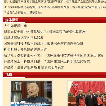
需。他组建了中国科学院金属腐蚀与防护研究所，领导建立了全国自然环境腐蚀站
动了我国材料疲劳与断裂、非晶纳米晶等学科的发展，为国家科技政策的制定及科
的设置和发展作出了重要贡献。
媒体报道
·
人生如炬耀中华
·
傅恒志院士眼中的师昌绪先生:“师老是我的老师也是朋友”
·
师昌绪留给记者的平易印象
·
国家最高科技奖得主师昌绪：出身书香世家周恩来做媒
·
科学时报：师昌绪的进退之道
·
新华社：夕照青山松不老——国家最高科技奖获得者师昌绪院士印象
·
师昌绪院士：科技期刊是一个国家在国际上科学地位的标志
·
师昌绪：迟暮夕阳余热暖 情真意切育英才
视频