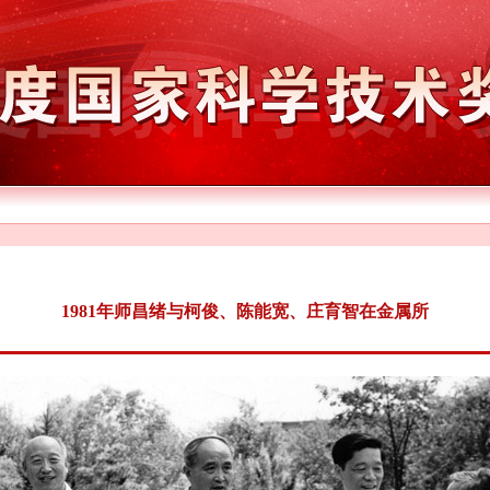
1981年师昌绪与柯俊、陈能宽、庄育智在金属所