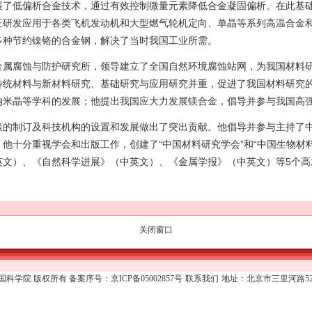
展了低偏析合金技术，通过有效控制微量元素降低合金凝固偏析。在此基
正研发应用于各类飞机发动机和大型燃气轮机定向、单晶等系列高温合金
多种节约镍铬的合金钢，解决了当时我国工业所需。
金属腐蚀与防护研究所，领导建立了全国自然环境腐蚀站网，为我国材料
传统材料与新材料研究、基础研究与应用研究并重，促进了我国材料研究
纳米晶等学科的发展；他提出我国应大力发展镁合金，倡导并参与我国高
策的制订及科技机构的设置和发展做出了突出贡献。他倡导并参与主持了
他十分重视学会和出版工作，创建了“中国材料研究学会”和“中国生物材
英文）、《自然科学进展》（中英文）、《金属学报》（中英文）等5个高
关闭窗口
11 中国科学院 版权所有 备案序号：京ICP备05002857号
联系我们
地址：北京市三里河路52号