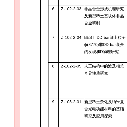
6
Z-102-2-03
非晶合金形成机理研究
及新型稀土基块体非晶
合金研制
7
Z-102-2-04
BES-II DD-bar阈上粒子
ψ(3770)非DD-bar衰变
的发现和D物理研究
8
Z-102-2-05
人工结构中的波及相关
奇异性质研究
9
Z-103-2-01
新型稀土杂化及纳米复
合光电功能材料的基础
研究及应用探索