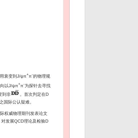
+
-
衰变到J/ψπ
π
的物理规
+
-
以J/ψπ
π
为探针去寻找
衰变到非
。首次判定在D
"之国际公认疑难。
等国际权威物理期刊发表论文
，对发展QCD理论及检验D