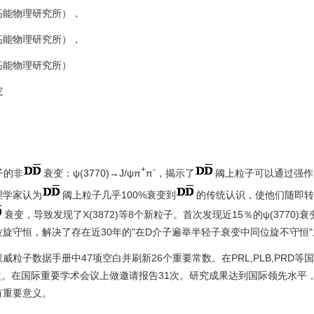
高能物理研究所），
高能物理研究所），
高能物理研究所）
院
+
-
子的非
衰变：ψ(3770)→J/ψπ
π
，揭示了
阈上粒子可以通过强作用
理学家认为
阈上粒子几乎100%衰变到
的传统认识，使他们随即转向
衰变，导致发现了X(3872)等8个新粒子。首次发现近15％的ψ(3770)
旋守恒，解决了存在近30年的"在D介子遍举半轻子衰变中同位旋不守恒
威粒子数据手册中47项空白并刷新26个重要常数。在PRL,PLB,PRD
余次。在国际重要学术会议上做邀请报告31次。研究成果达到国际领先水平
有重要意义。