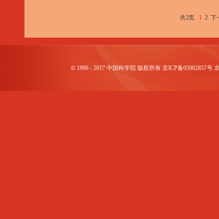
共2页
1
2
下
©
1996 - 2017 中国科学院 版权所有 京ICP备0500285