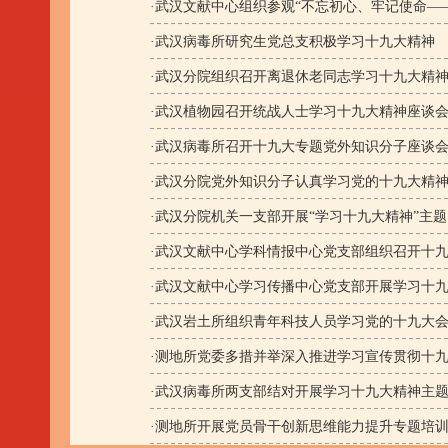
·
武汉文献中心组织参观“不忘初心、牢记使命—
·
武汉病毒所研究生党总支积极学习十九大精神
·
武汉分院组织召开离退休老同志学习十九大精
·
武汉植物园召开统战人士学习十九大精神座谈
·
武汉病毒所召开十九大专题党外知识分子座谈
·
武汉分院党外知识分子认真学习党的十九大精
·
武汉分院机关一支部开展“学习十九大精神”主
·
武汉文献中心学科情报中心党支部组织召开十
·
武汉文献中心学习传播中心党支部开展学习十
·
武汉岩土所组织青年科技人员学习党的十九大
·
测地所党委多措并举深入推进学习宣传贯彻十
·
武汉病毒所两支部结对开展学习十九大精神主
·
测地所开展党员骨干创新思维能力提升专题培