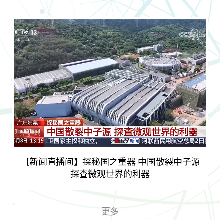
【焦点访谈】加强基础研究 打牢科技强国根基
【新闻联播】提升我国原始创新能力 进一步打
牢科技强国建设根基
【朝闻天下】“全”释硬
调研基础研究时强调 深
究如何决定
【新闻联播】以更大力度更实
究座谈会精神 全面提升
追光而行：国之重器背后的青年
和原始创新能力
力量
【新闻直播间】探秘国之重器 中国散裂中子源
探查微观世界的利器
更多