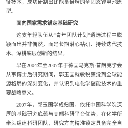
征技术，成功研制出比能量倍增的全固态锂电池原
型。
面向国家需求锚定基础研究
这支年轻队伍从“青年团队计划”遴选过程中脱
颖而出并非偶然，而是长期潜心钻研、持续迭代技
术、深耕底层创新的结果。
早在2004年至2007年于德国马克斯·普朗克学会
从事博士后研究期间，郭玉国就敏锐察觉到全球能
源格局的深刻变化，并认识到电化学储能技术的重
要战略意义。
2007年，郭玉国学成归国，依托中国科学院深
厚的基础研究底蕴与高端科研平台优势，在化学所
牵头组建科研团队，研究方向精准锁定具备完全自