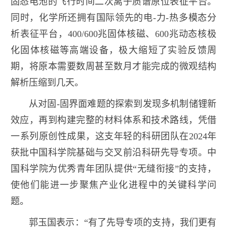
固态电池的飞行时间二次离子质谱原位表征平台。
同时，化学所还拥有国际领先的电-力-热多模态分
析表征平台，400/600兆固体核磁、600兆动态核极
化固体核磁等高端设备，极大缩短了实验反馈周
期，将原本需要数周甚至数月才能完成的微观结构
解析压缩到几天。
从对固-固界面难题的探索到发现多机制储锂新
效应，再到构建完整的材料体系和技术路线，凭借
一系列原创性成果，这支年轻的科研团队在2024年
获批中国科学院基础与交叉前沿科研先导专项。中
国科学院为优秀青年团队提供“无缝衔接”的支持，
使他们能进一步聚焦产业化进程中的关键科学问
题。
郭玉国表示：“有了先导专项的支持，我们更有