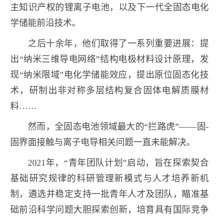
主知识产权的锂离子电池，以及下一代全固态电化
学储能前沿技术。
之后十余年，他们取得了一系列重要进展：提
出“纳米三维导电网络”结构电极材料设计原理，发
现“纳米限域”电化学储能效应，提出原位固态化技
术，研制出非对称多层结构复合固体电解质膜材
料……
然而，全固态电池领域最大的“拦路虎”——固-
固界面接触与离子电导相关问题一直未能解决。
2021年，“青年团队计划”启动，旨在探索契合
基础研究规律的科研管理新模式与人才培养新机
制，遴选并稳定支持一批青年人才及团队，瞄准基
础前沿科学问题大胆探索创新，培育具有国际竞争