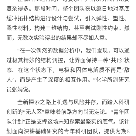
复杂得多。那段时间，整个团队夜以继日地对基底
缓冲拓扑结构进行设计与尝试，引入弹性、塑性、
柔性材料，构建三维结构，甚至尝试刚性约束。然
而，无数次实验得出的结果却不尽如人意。
“在一次偶然的数据分析中，我们发现，可以通
过极其精妙的结构调控，让界面保持一种‘共形’状
态。在这个状态下，电极和固体电解质不再是‘敌
人’，而是产生了深度的相互作用。”化学所副研究
员张娟说。
全新探索之路上机遇与风险并存，而踏入科研
创新的“无人区”意味着前路方向尚无定论。“青年团
队计划”正是支撑这场未知探索最坚实的底气。该计
划面向深耕基础研究的青年科研团队，提供为期5