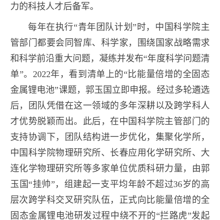
力的科技人才后备军。
每年在执行“青年团队计划”时，中国科学院主
管部门都要会同智库、科学家，围绕国家战略需求
和科学前沿重大问题，凝练并发布“年度科学问题清
单”。2022年，看到清单上的“比能量倍增的全固态
金属锂电池”课题，郭玉国立即申报。经过多轮遴选
后，团队凭借在这一领域的多年深耕以及跨学科人
才优势脱颖而出。此后，在中国科学院主管部门的
支持协调下，团队结构进一步优化，集聚化学所，
中国科学院物理研究所、长春应用化学研究所、大
连化学物理研究所等多家单位优质科研力量，由郭
玉国“挂帅”，组建起一支平均年龄不超过36岁的高
层次跨学科交叉研究队伍，正式向比能量倍增的全
固态金属锂电池研发过程中绕不开的“拦路虎”发起