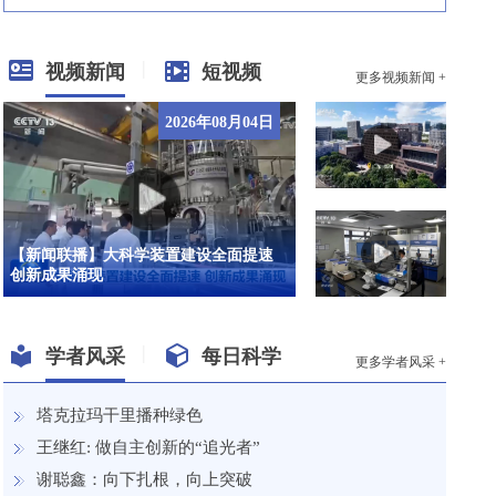
|
视频新闻
短视频
更多视频新闻 +
2026年08月04日
【新闻联播】大科学装置建设全面提速
创新成果涌现
|
学者风采
每日科学
更多学者风采 +
塔克拉玛干里播种绿色
王继红: 做自主创新的“追光者”
谢聪鑫：向下扎根，向上突破