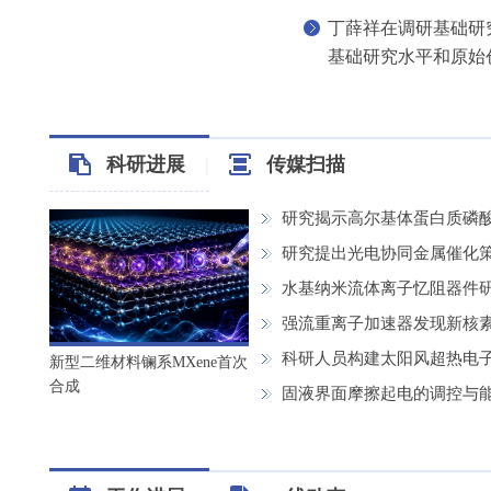
丁薛祥在调研基础研
基础研究水平和原始
科研进展
|
传媒扫描
研究揭示高尔基体蛋白质磷
研究提出光电协同金属催化
水基纳米流体离子忆阻器件
强流重离子加速器发现新核素铪
科研人员构建太阳风超热电
新型二维材料镧系MXene首次
合成
固液界面摩擦起电的调控与