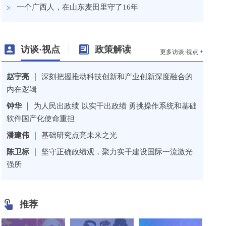
一个广西人，在山东麦田里守了16年
|
访谈·视点
政策解读
更多访谈·视点 +
|
赵宇亮
深刻把握推动科技创新和产业创新深度融合的
内在逻辑
|
钟华
为人民出政绩 以实干出政绩 勇挑操作系统和基础
软件国产化使命重担
|
潘建伟
基础研究点亮未来之光
|
陈卫标
坚守正确政绩观，聚力实干建设国际一流激光
强所
推荐