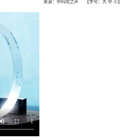
来源：中科院之声
【字号：
大
中
小
】