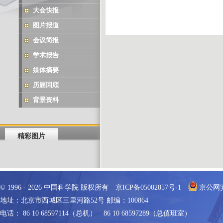
大会快报
图片报道
会议简报
学术报告
媒体摘要
历届回顾
背景资料
精彩图片
© 1996 -
2026
中国科学院 版权所有
京ICP备05002857号-1
京公网安备
地址：北京市西城区三里河路52号 邮编：100864
电话： 86 10 68597114（总机） 86 10 68597289（总值班室）