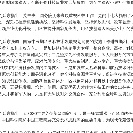
创新型国家建设，不断开创科技事业发展新局面，为全面建设小康社会提
延东指出，党中央、国务院历来高度重视科技工作，党的十七大指明了
上，深刻把握新机遇新挑战，坚持科学发展观，坚持解放思想、改革创新
引领产业优化升级、用科技提升国家竞争力、用科技创造人民美好生活的
延东强调，国家中长期科学和技术发展规划纲要的实施工作进展顺利、
的着力点和主攻方向。一是加快组织实施重大专项，整合企业、高校、科
各重大专项高质量如期完成；二是坚持为经济发展服务、为人民服务的方
境保护与污染治理、应对气候变化、重大装备制造、农业增产、重大疾病
突破制约经济社会发展的关键技术；三是加强重大基础科学和前沿技术研
高原始创新能力；四是深化改革，健全科技资源共享机制，促进科技资源
、知识创新体系、国防科技创新体系、区域创新体系和科技中介服务体系
体系；五是把发现、培养、使用、凝聚优秀人才作为科技工作的突出任务
型人才和领军人物；六是扩大科技对外交流合作，充分利用全球科技资源
。
延东指出，到2020年进入创新型国家行列，是一项繁重艰巨而紧迫的
。中国科学院和中国工程院要充分发挥思想库的重要作用，为现代化建设