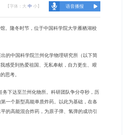
【字体：
大
中
小
】
语音播报
念馆。隆冬时节，位于中国科学院大学雁栖湖校
展出的中国科学院兰州化学物理研究所（以下简
让我感受到热爱祖国、无私奉献，自力更生、艰
刻的思考。
研制任务下达至兰州化物所。科研团队争分夺秒，历
用的第一个新型高能单质炸药。以此为基础，在各
水平的高能混合炸药，为原子弹、氢弹的成功引