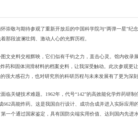
我满怀崇敬与期待参观了重新开放后的中国科学院与“两弹一星”纪
说着那段波澜壮阔、激动人心的光辉历程。
份图文史料交相辉映，它们似有千钧之力，直击心灵。馆内收录
学炸药和固体润滑材料的档案史料，让我深受触动。此次参观更
神的强大感召力，也对研究所的科研历程与未来发展有了更为深
业面临关键技术难题。1962年，代号“142”的高效能化学炸药
合成662高能炸药。这是我国自行设计、成功合成并进入实际应
了第一个通过国家鉴定，具有国防尖端实用价值、达到国内先进