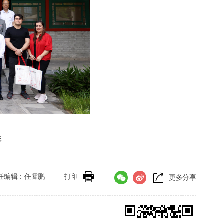
影
任编辑：任霄鹏
打印
更多分享