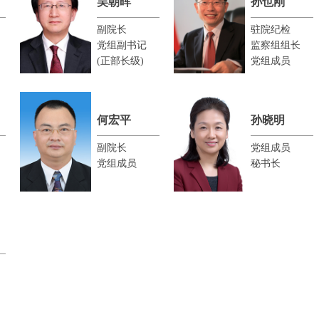
吴朝晖
孙也刚
副院长
驻院纪检
党组副书记
监察组组长
(正部长级)
党组成员
何宏平
孙晓明
副院长
党组成员
党组成员
秘书长