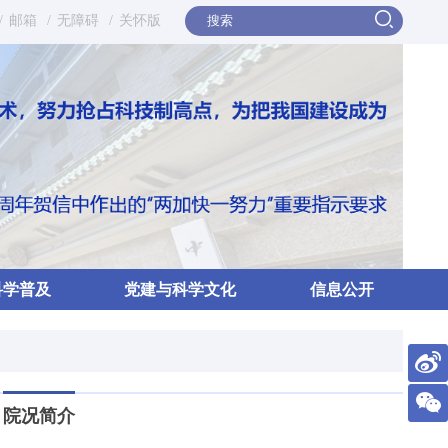
/
邮箱
/
无障碍
/
关怀版
科学普及
党建与科学文化
信息公开
院况简介