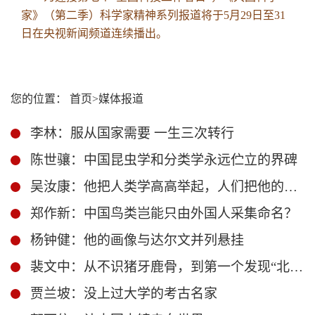
家》（第二季）科学家精神系列报道将于5月29日至31
日在央视新闻频道连续播出。
您的位置：
首页
>
媒体报道
李林：服从国家需要 一生三次转行
陈世骧：中国昆虫学和分类学永远伫立的界碑
吴汝康：他把人类学高高举起，人们把他的名字“刻”在星星上
郑作新：中国鸟类岂能只由外国人采集命名？
杨钟健：他的画像与达尔文并列悬挂
裴文中：从不识猪牙鹿骨，到第一个发现“北京人”头盖骨
贾兰坡：没上过大学的考古名家