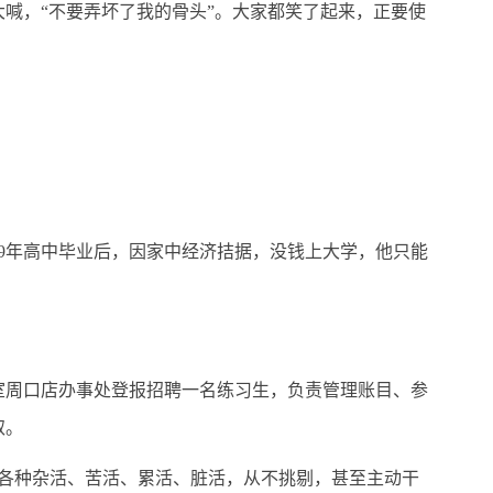
喊，“不要弄坏了我的骨头”。大家都笑了起来，正要使
29年高中毕业后，因家中经济拮据，没钱上大学，他只能
周口店办事处登报招聘一名练习生，负责管理账目、参
取。
各种杂活、苦活、累活、脏活，从不挑剔，甚至主动干