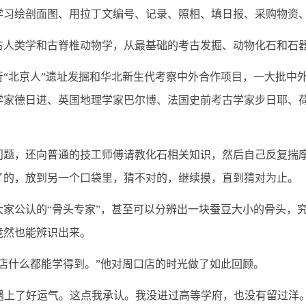
学习绘剖面图、用拉丁文编号、记录、照相、填日报、采购物资
人类学和古脊椎动物学，从最基础的考古发掘、动物化石和石
北京人”遗址发掘和华北新生代考察中外合作项目，一大批中外
学家德日进、英国地理学家巴尔博、法国史前考古学家步日耶、
，还向普通的技工师傅请教化石相关知识，然后自己反复揣摩
了的，放到另一个口袋里，猜不对的，继续摸，直到猜对为止。
公认的“骨头专家”，甚至可以分辨出一块蚕豆大小的骨头，究
竟然也能辨识出来。
什么都能学得到。”他对周口店的时光做了如此回顾。
上了好运气。这点我承认。我没进过高等学府，也没有留过洋。如