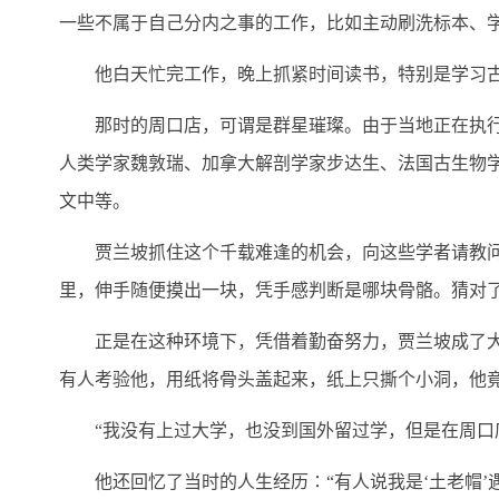
一些不属于自己分内之事的工作，比如主动刷洗标本、
他白天忙完工作，晚上抓紧时间读书，特别是学习古
那时的周口店，可谓是群星璀璨。由于当地正在执行“
人类学家魏敦瑞、加拿大解剖学家步达生、法国古生物
文中等。
贾兰坡抓住这个千载难逢的机会，向这些学者请教问题
里，伸手随便摸出一块，凭手感判断是哪块骨骼。猜对
正是在这种环境下，凭借着勤奋努力，贾兰坡成了大家
有人考验他，用纸将骨头盖起来，纸上只撕个小洞，他
“我没有上过大学，也没到国外留过学，但是在周口店
他还回忆了当时的人生经历∶“有人说我是‘土老帽’遇