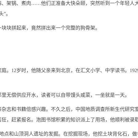
、架锅、煮肉……他们正准备大快朵颐，突然听到一个年轻人大
头”。
块块拼起来，竟然拼出来一个完整的狗骨架。
庭。12岁时，他随父亲来到北京，在汇文小学、中学读书。19
里无偿供应开水，读者可以自带馒头咸菜，一坐就是一天。
志和书籍倍感兴趣。不久之后，中国地质调查所新生代研究室
若狂，赶紧报名。泡图书馆积累的知识派上了用场，他顺利被录
地点和山顶洞人遗址的发掘。在挖掘现场，他挖土块背化石，做