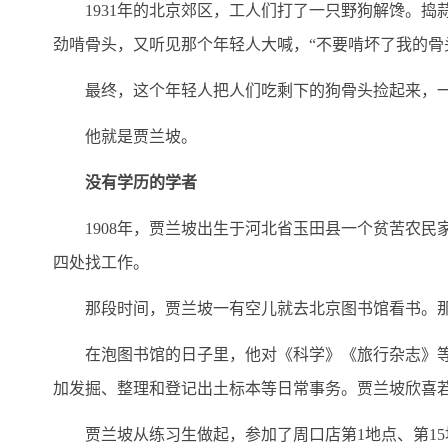
1931年的北京郊区，工人们打了一只野狗解馋。捣蒜
劲啃骨头，又听见那个年轻人大喊，“不要啃坏了我的骨
最终，这个年轻人把人们吃剩下的狗骨头捡起来，一
他就是贾兰坡。
没有学历的学者
1908年，贾兰坡出生于河北省玉田县一个贫苦农民家
四处找工作。
那段时间，贾兰坡一有空儿就去北京图书馆看书。那
在泡图书馆的日子里，他对《科学》《旅行杂志》等杂
加发掘、整理和登记出土标本等日常事务。贾兰坡欣喜
贾兰坡从练习生做起，参加了周口店第1地点、第15