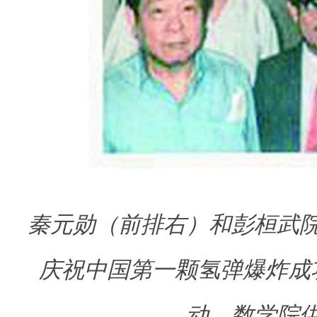
秦元勋（前排右）和彭桓武
庆祝中国第一颗氢弹爆炸成
动。
数学院