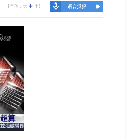
【字体：
大
中
小
】
语音播报