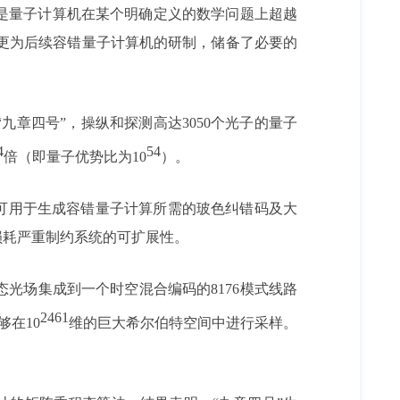
是量子计算机在某个明确定义的数学问题上超越
，更为后续容错量子计算机的研制，储备了必要的
“九章四号”，操纵和探测高达3050个光子的量子
4
54
倍（即量子优势比为10
）。
可用于生成容错量子计算所需的玻色纠错码及大
损耗严重制约系统的可扩展性。
缩态光场集成到一个时空混合编码的8176模式线路
2461
在10
维的巨大希尔伯特空间中进行采样。