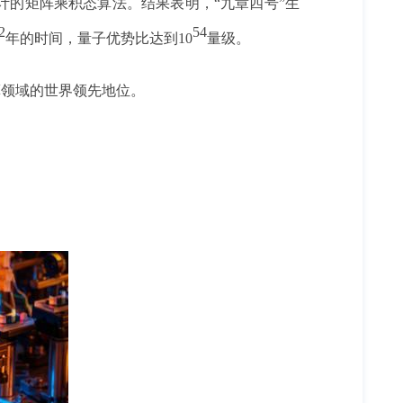
计的矩阵乘积态算法。结果表明，
“九章四号”生
2
54
年的时间，量子优势比达到10
量级。
算领域的世界领先地位。