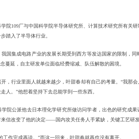
国科学院109厂与中国科学院半导体研究所、计算技术研究所有关
一步踏入了半导体行业。
示，我国集成电路产业的发展长期受到西方等发达国家的限制，同
观念蔓延，自主研发单位面临经费缩减、队伍解散的困境。
离开，行业里面人就越来越少，叶甜春却有自己的考量。“我那会
走人。”他想着坚持下去总能学到一些东西。
国科学院公派他去日本理化学研究所做访问学者，出色的研究成
封来信改变了他的决定——国内攻关任务人手紧缺，关键工艺研
的工作完成再说。”而这一回来，叶甜春就再也没有离开。