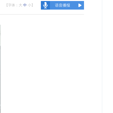
【字体：
大
中
小
】
语音播报