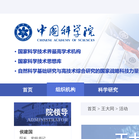
组织机构
首页
科学研究
首页 >
王大同 >
活动
院领导
ADMINISTRATOR
侯建国
院长、党组书记