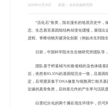
2026年01月30日
来源：
水生生物研究所
“活化石”鱼类，指在漫长的地质历史中
态、生态甚至基因组结构却变化缓慢，展现出
进程、脊椎动物关键演化创新（例如水生到陆
日前，中国科学院水生生物研究所团队等
团队基于鳄雀鳝与长吻雀鳝的染色体级基
后，依然有83.35%的基因组完全一致，且
定，且明显富集于DNA修复与细胞凋亡相关基
近缘的真骨鱼类，且转座元件的产生率与活跃
白垩纪分化的两个属在现生环境中，仍可