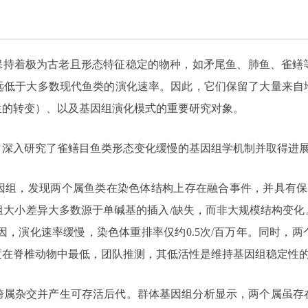
，保持着极为古老且形态特征稳定的物种，如矛尾鱼、肺鱼、雀鳝
远低于大多数现代鱼类的演化速率。因此，它们保留了大量来自
生的转变）、以及基因组演化模式的重要研究对象。
，深入研究了雀鳝目鱼类形态变化缓慢的基因组学机制并取得进
因组，发现两个属鱼类在染色体结构上存在融合事件，并具有保
基因组大小差异大多数源于单碱基的插入/缺失，而非大规模结构变
因，演化速率缓慢，染色体重排率仅约0.5次/百万年。同时，
度在脊椎动物中最低，团队推测，其低活性是维持基因组稳定性
跨属杂交并产生可存活后代。群体基因组分析显示，两个属虽存