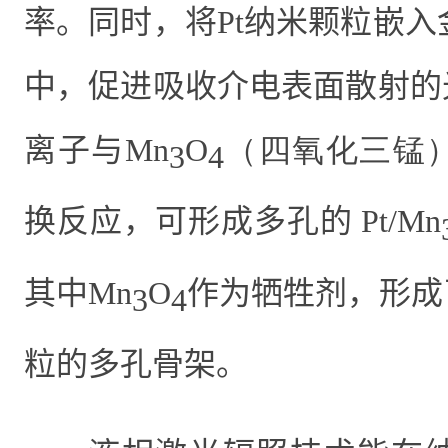
率。同时，将
Pt
纳米颗粒嵌入
中，
促进
吸收介电表面散射的
离子与
Mn
O
（四氧化三锰
3
4
换反应，可形成多孔的
Pt/Mn
其中
Mn
O
作为牺牲剂，形成
3
4
粒的多孔骨架。