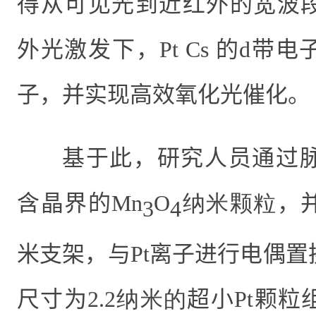
得从可见光到近红外的宽波
外光激发下，
Pt Cs
的
d
带电
子，并实现高效氧化光催化。
基于此，
研究人员
通过
含晶界
的
Mn
O
纳米颗粒
，
3
4
米支架，与
Pt
离子进行电偶置
尺寸为
2.2纳米的
超小
Pt
颗粒