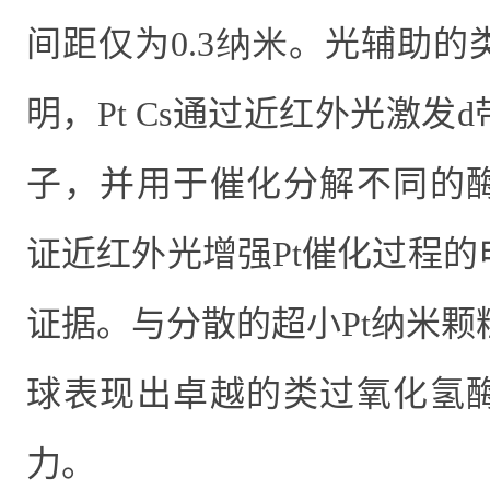
间距仅为
0.3纳米
。光辅助的
明，
Pt Cs
通过近红外光激发
d
子，并用于催化分解不同的
证
近红外光增强
Pt
催化过程的
证据。与分散的超小
Pt
纳米颗
球表现出卓越的类过氧化氢
力。