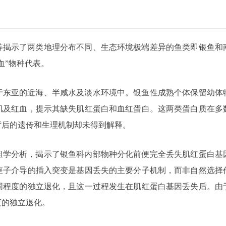
等揭示了两类地理分布不同、生态环境极端差异的鱼类即银鱼和
血”物种代表。
于东亚的近海、半咸水及淡水环境中。银鱼性成熟个体保留幼体
肌及红血，提示其缺失肌红蛋白和血红蛋白。这两类蛋白质在多
背后的遗传和生理机制却未得到解释。
组学分析，揭示了银鱼科内部物种分化前便完全丢失肌红蛋白基
座子介导的插入突变是基因丢失的主要分子机制，而非自然选择
同程度的独立退化，且这一过程发生在肌红蛋白基因丢失后。由
度的独立退化。