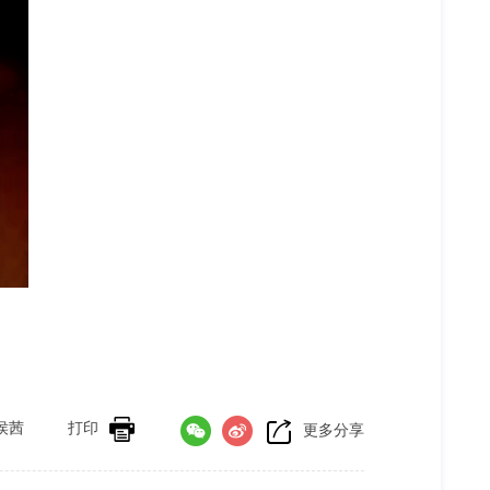
侯茜
打印
更多分享