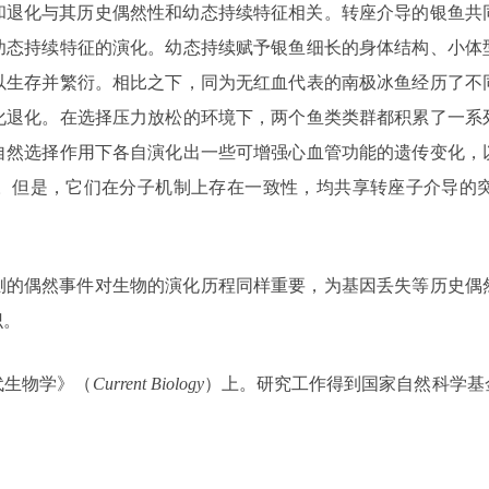
和退化与其历史偶然性和幼态持续特征相关。转座介导的银鱼共
幼态持续特征的演化。幼态持续赋予银鱼细长的身体结构、小体
以生存并繁衍。相比之下，同为无红血代表的南极冰鱼经历了不
化退化。在选择压力放松的环境下，两个鱼类类群都积累了一系
自然选择作用下各自演化出一些可增强心血管功能的遗传变化，
。但是，它们在分子机制上存在一致性，均共享转座子介导的
测的偶然事件对生物的演化历程同样重要，为基因丢失等历史偶
识。
代生物学》（
Current Biology
）上。研究工作得到国家自然科学基