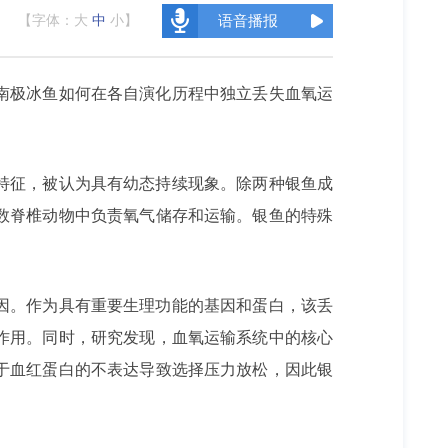
【字体：
大
中
小
】
语音播报
南极冰鱼如何在各自演化历程中独立丢失血氧运
特征，被认为具有幼态持续现象。除两种银鱼成
数脊椎动物中负责氧气储存和运输。银鱼的特殊
因。作为具有重要生理功能的基因和蛋白，该丢
作用。同时，研究发现，血氧运输系统中的核心
于血红蛋白的不表达导致选择压力放松，因此银