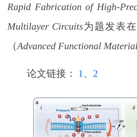
Rapid Fabrication of High-Pre
Multilayer Circuits
为题发表在
（
Advanced Functional Materia
论文链接：
1
、
2