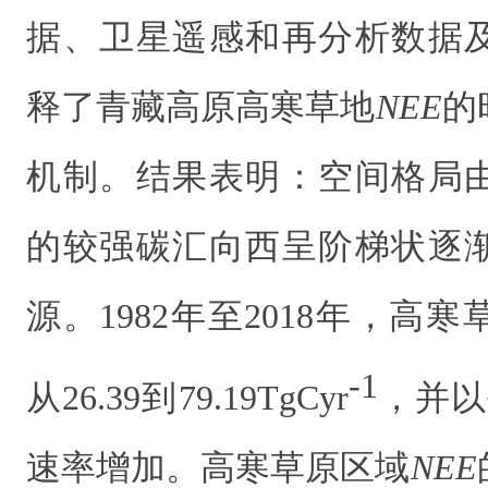
据、卫星遥感和再分析数据
释了青藏高原高寒草地
NEE
的
机制。结果表明：空间格局
的较强碳汇向西呈阶梯状逐
源。
1982
年至
2018
年，高寒
-1
从
26.39
到
79.19TgCyr
，并以
速率增加。高寒草原区域
NEE