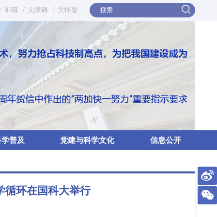
/
邮箱
/
无障碍
/
关怀版
科学普及
党建与科学文化
信息公开
化学循环在国科大举行