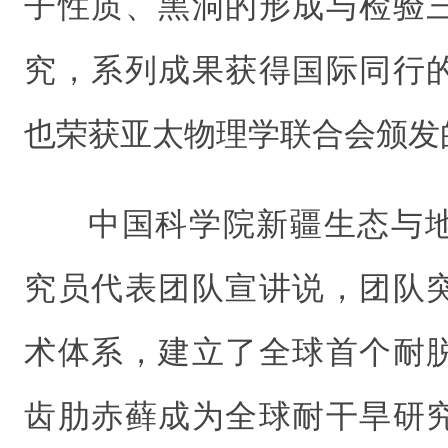
子性质、黑洞的形成与检验
究，系列成果获得国际同行
也荣获亚太物理学联合会颁发的
中国科学院新疆生态与
究员代表团队宣讲说，团队
术体系，建立了全球首个耐
齿肋赤藓成为全球耐干旱研