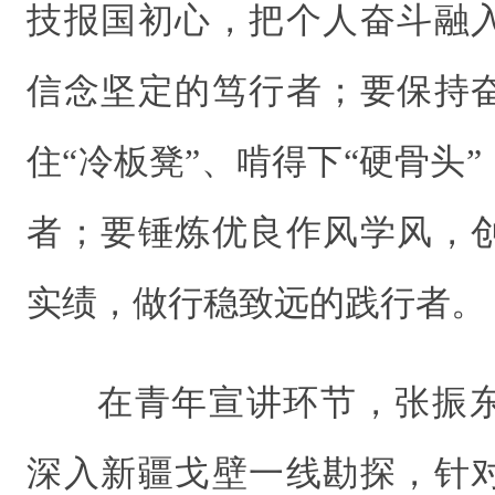
技报国初心，把个人奋斗融
信念坚定的笃行者；要保持
住“冷板凳”、啃得下“硬骨头
者；要锤炼优良作风学风，
实绩，做行稳致远的践行者。
在青年宣讲环节，张振
深入新疆戈壁一线勘探，针