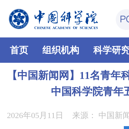
首页
组织机构
科学研
【中国新闻网】11名青年
中国科学院青年
2026年05月11日
来源：
中国新闻