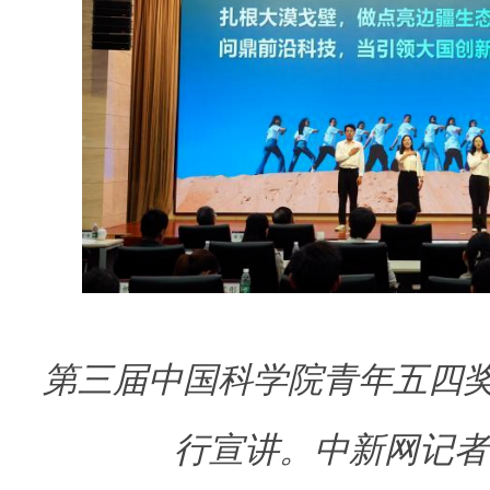
第三届中国科学院青年五四
行宣讲。中新网记者 