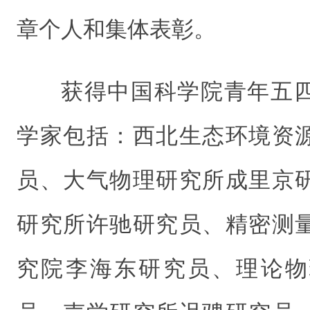
章个人和集体表彰。
获得中国科学院青年五四
学家包括：西北生态环境资
员、大气物理研究所成里京
研究所许驰研究员、精密测
究院李海东研究员、理论物