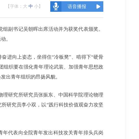
【字体：
大
中
小
】
语音播报
党组副书记吴朝晖出席活动并为获奖代表颁奖。
活动。
奋进向上姿态，坐得住“冷板凳”、啃得下“硬骨
团组织要在强化青年理论武装、加强青年思想政
焕发出青年组织的昂扬风貌。
物理研究所研究员张振东、中国科学院理论物理
所研究员李小双，以“践行科技价值观奋力攻坚
的青年代表向全院青年发出科技攻关青年排头兵岗