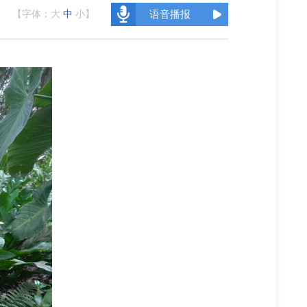
【字体：
大
中
小
】
语音播报