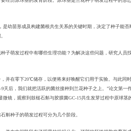
经历原球茎的发育阶段。原球茎是兰花种子萌发过程中的形态
是幼苗形成及构建菌根共生关系的关键时期，决定了种子能否顺
绍。
子萌发过程中有哪些生理功能？为解决这些问题，研究人员找到
并在零下20℃储存，以便将来好唤醒它们用于实验。与此同时
7—9天后，我们就把活跃的菌丝接种到兰花种子之上。”论文第
微镜，观察到鼓槌石斛与胶膜菌GC-15共生发芽过程中原球茎
石斛种子的萌发过程可分为几个阶段。