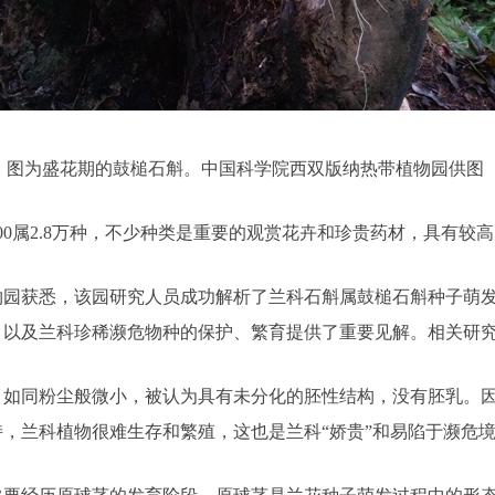
图为盛花期的鼓槌石斛。中国科学院西双版纳热带植物园供图
属2.8万种，不少种类是重要的观赏花卉和珍贵药材，具有较
园获悉，该园研究人员成功解析了兰科石斛属鼓槌石斛种子萌发
，以及兰科珍稀濒危物种的保护、繁育提供了重要见解。相关研
同粉尘般微小，被认为具有未分化的胚性结构，没有胚乳。因
，兰科植物很难生存和繁殖，这也是兰科“娇贵”和易陷于濒危