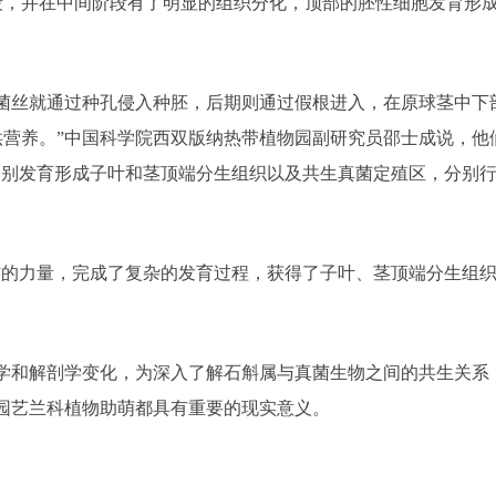
并在中间阶段有了明显的组织分化，顶部的胚性细胞发育形成
丝就通过种孔侵入种胚，后期则通过假根进入，在原球茎中下
供营养。”中国科学院西双版纳热带植物园副研究员邵士成说，他
分别发育形成子叶和茎顶端分生组织以及共生真菌定殖区，分别
的力量，完成了复杂的发育过程，获得了子叶、茎顶端分生组织
和解剖学变化，为深入了解石斛属与真菌生物之间的共生关系
园艺兰科植物助萌都具有重要的现实意义。