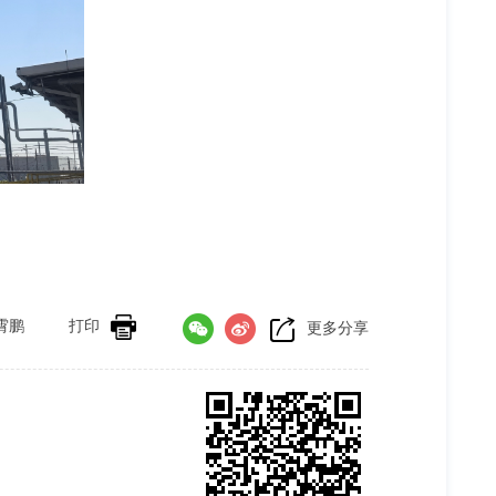
霄鹏
打印
更多分享