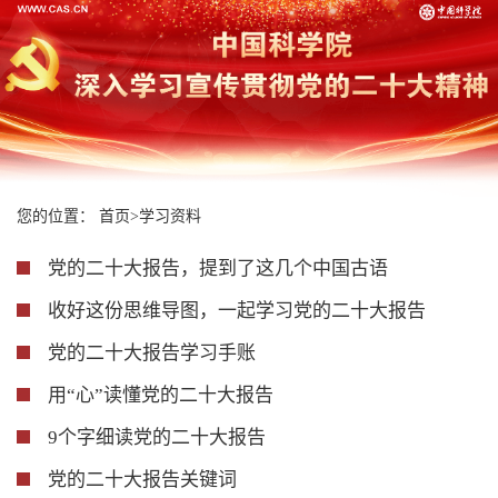
您的位置：
首页
>
学习资料
党的二十大报告，提到了这几个中国古语
收好这份思维导图，一起学习党的二十大报告
党的二十大报告学习手账
用“心”读懂党的二十大报告
9个字细读党的二十大报告
党的二十大报告关键词