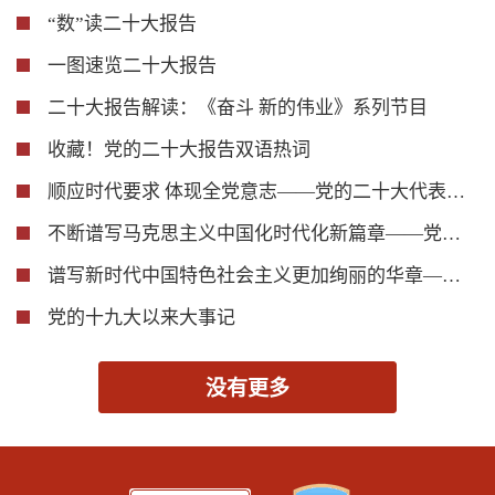
“数”读二十大报告
一图速览二十大报告
二十大报告解读：《奋斗 新的伟业》系列节目
收藏！党的二十大报告双语热词
顺应时代要求 体现全党意志——党的二十大代表审议《中国共产党章程（修正案）》综述
不断谱写马克思主义中国化时代化新篇章——党的二十大代表讨论二十大报告综述
谱写新时代中国特色社会主义更加绚丽的华章——党的二十大代表讨论二十大报告综述
党的十九大以来大事记
没有更多