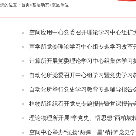
您的位置：
首页
>
基层动态
>
京区单位
空间应用中心党委召开理论学习中心组扩
声学所党委理论学习中心组专题学习改革
计算所开展党委理论学习中心组集体学习
自动化所党委召开中心组学习暨党史学习
自动化所举行党史学习教育专题辅导报告
植物所组织召开党史专题报告暨党课报告
理论物理所开展“学党史、悟思想”西柏坡
空间中心举办“弘扬‘两弹一星’精神”党史