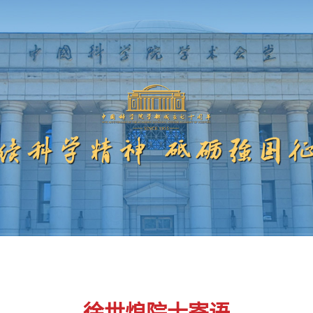
徐世烺院士寄语