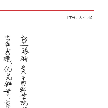
【字号：
大
中
小
】