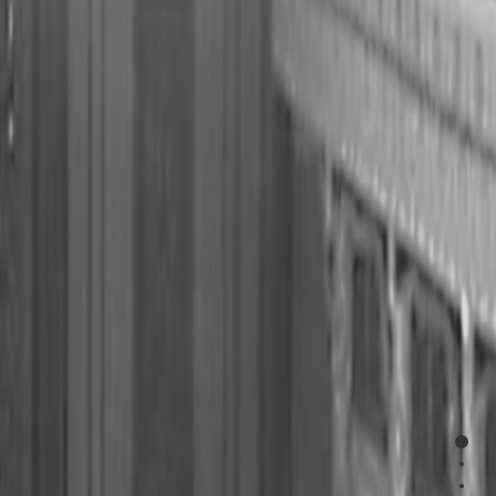
%E9
%E8
%E5