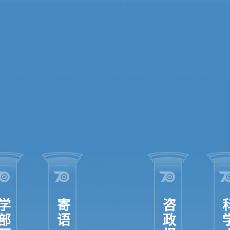
部历程
寄语
咨政报国
科学