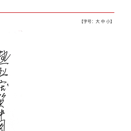
【字号：
大
中
小
】