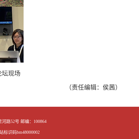
论坛现场
（责任编辑：侯茜）
路52号 邮编：100864
站标识码bm48000002