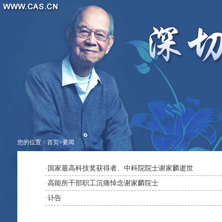
您的位置：
首页
>
要闻
·
国家最高科技奖获得者、中科院院士谢家麟逝世
·
高能所干部职工沉痛悼念谢家麟院士
·
讣告