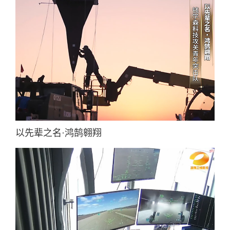
以先辈之名·鸿鹄翱翔