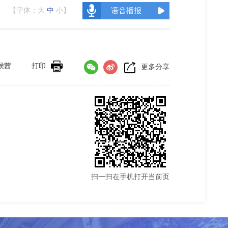
【字体：
大
中
小
】
语音播报
侯茜
打印
更多分享
扫一扫在手机打开当前页