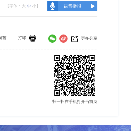
【字体：
大
中
小
】
语音播报
侯茜
打印
更多分享
扫一扫在手机打开当前页