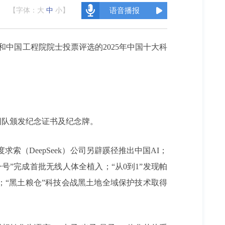
【字体：
大
中
小
】
语音播报
中国工程院院士投票评选的2025年中国十大科
团队颁发纪念证书及纪念牌。
求索（DeepSeek）公司另辟蹊径推出中国AI；
”完成首批无线人体全植入；“从0到1”发现帕
；“黑土粮仓”科技会战黑土地全域保护技术取得