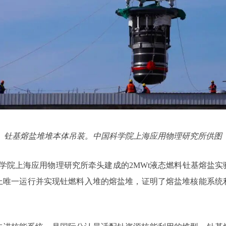
钍基熔盐堆堆本体吊装。中国科学院上海应用物理研究所供图
科学院上海应用物理研究所牵头建成的2MWt液态燃料钍基熔盐
上唯一运行并实现钍燃料入堆的熔盐堆，证明了熔盐堆核能系统