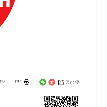
曹旸
打印
更多分享