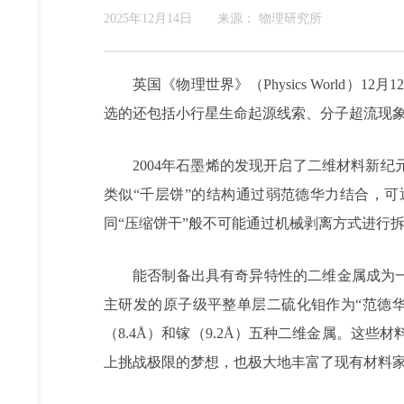
2025年12月14日
来源：
物理研究所
英国《物理世界》（Physics World
选的还包括小行星生命起源线索、分子超流现
2004年石墨烯的发现开启了二维材料新
类似“千层饼”的结构通过弱范德华力结合，
同“压缩饼干”般不可能通过机械剥离方式进行拆
能否制备出具有奇异特性的二维金属成为
主研发的原子级平整单层二硫化钼作为“范德华压
（8.4Å）和镓（9.2Å）五种二维金属。这
上挑战极限的梦想，也极大地丰富了现有材料