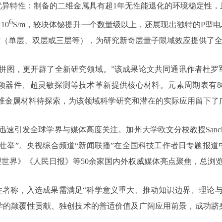
优异特性：制备的二维金属具有超1年无性能退化的环境稳定性，
6
10
S/m，较块体铋提升一个数量级以上，还展现出独特的P型
控（单层、双层或三层等），为研究新奇层量子限域效应提供了
键拼图，更开辟了全新研究领域。”该成果论文共同通讯作者杜罗
频器件、超灵敏探测等技术革新提供核心材料。元素周期表有88
维金属材料待探索，为该领域科学研究和潜在的实际应用留下了
迅速引发全球学界与媒体高度关注。加州大学欧文分校教授Sanchez
壮举”。央视综合频道“新闻联播”在全国科技工作者日专题报
世界》《人民日报》等50余家国内外权威媒体亮点聚焦，总浏
性著称，入选成果需满足“科学意义重大、推动知识边界、理论
学的颠覆性贡献、独创技术的普适价值及广阔应用前景，成功跻