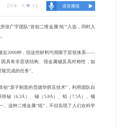
【字体：
大
中
小
】
语音播报
理研究所张广宇团队“首创二维金属‘纸’”入选，同时入
果。
近2000种，但这些材料均局限于层状体系——
，因具有非层状结构、强金属键及高对称性，如
可能完成的任务”。
创“原子制造的范德华挤压技术”，利用团队自
6.3Å）、锡（5.8Å）、铅（7.5Å）、铟
之一。这种二维金属“纸”，不但实现了人们在科学