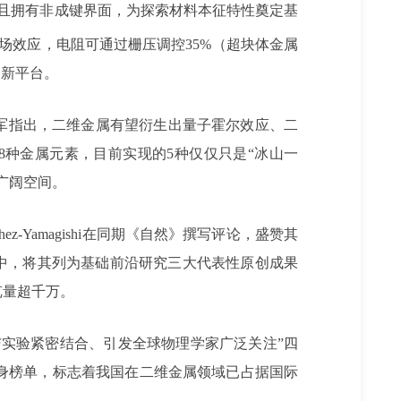
且拥有非成键界面，为探索材料本征特性奠定基
电场效应，电阻可通过栅压调控35%（超块体金属
全新平台。
军指出，二维金属有望衍生出量子霍尔效应、二
种金属元素，目前实现的5种仅仅只是“冰山一
广阔空间。
-Yamagishi在同期《自然》撰写评论，盛赞其
道中，将其列为基础前沿研究三大代表性原创成果
览量超千万。
与实验紧密结合、引发全球物理学家广泛关注”四
身榜单，标志着我国在二维金属领域已占据国际