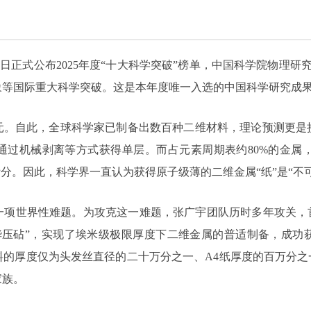
）12月12日正式公布2025年度“十大科学突破”榜单，中国科学院物
象等国际重大科学突破。这是本年度唯一入选的中国科学研究成
纪元。自此，全球科学家已制备出数百种二维材料，理论预测更是接
可通过机械剥离等方式获得单层。而占元素周期表约80%的金属
分。因此，科学界一直认为获得原子级薄的二维金属“纸”是“不
一项世界性难题。为攻克这一难题，张广宇团队历时多年攻关，首
砧”，实现了埃米级极限厚度下二维金属的普适制备，成功获得铋（
些材料的厚度仅为头发丝直径的二十万分之一、A4纸厚度的百万分
家族。