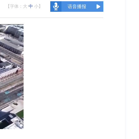
【字体：
大
中
小
】
语音播报