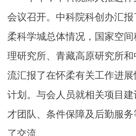
会议
召开。中科院
科创办汇报
柔科学城总体情况，
国家
空间
理研究
所、青藏
高原研究
所和
流
汇报了
在怀柔
有关
工作
进展
计划
。与会
人员
就
相关
项目建
才团队、条件保障及后勤服务
了交流。