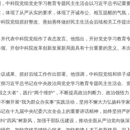
中科院党组党史学习教育专题民主生活会以习近平总书记重要
肃，体现了从严从实的要求，体现了开诚布公、相互提醒的气氛
中科院党组抓好整改、善始善终做好民主生活会后续相关工作提
代表中科院党组作了表态发言。他指出，开好党史学习教育专
本领、开创中科院改革创新发展新局面具有十分重要的意义。本
。
成果、抓好后续工作作出部署。他强调，中科院党组和班子成
贯彻习近平总书记在中央政治局党史学习教育专题民主生活会、
“国之大者”，践行“两个维护”，不断提高政治判断力、政治领悟
不懈开展“我为群众办实事”实践活动，坚持不懈大力弘扬科学
书记在十九届中央纪委六次全会上的重要讲话精神，始终坚持严
息纠“四风”树新风，加强干部队伍建设，推动全面从严治党向纵
础研究，加快突破关键核心技术，加快构建人才工作新格局，深