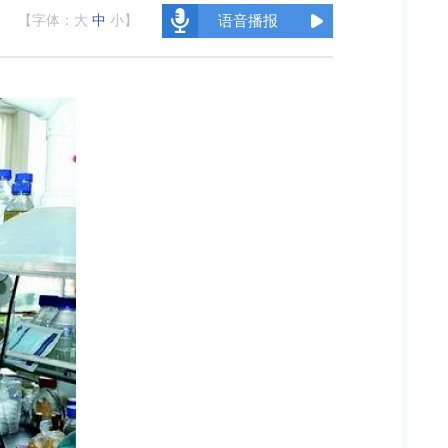
【字体：
大
中
小
】
语音播报