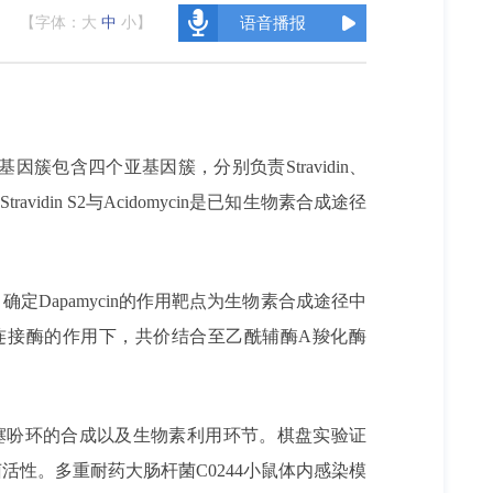
【字体：
大
中
小
】
语音播报
该基因簇包含四个亚基因簇，分别负责Stravidin、
vidin S2与Acidomycin是已知生物素合成途径
确定Dapamycin的作用靶点为生物素合成途径中
在生物素连接酶的作用下，共价结合至乙酰辅酶A羧化酶
唑烷酮并四氢噻吩环的合成以及生物素利用环节。棋盘实验证
协同抑菌活性。多重耐药大肠杆菌C0244小鼠体内感染模