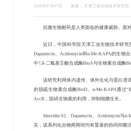
2026年07月07日
来源：
天津工业生物技术研究所
抗微生物耐药是人类面临的健康威胁。面
近日，中国科学院天津工业生物技术研究所等在链霉
Dapamycin、Acidomycin和α-Me-KA
中7,8-二氨基壬酸合成酶BioA与生物素合成
该研究利用体内遗传、体外生化与蛋白质谱等技术
的脱硫生物素合成酶BioD。α-Me-KAPA通
AccB，阻碍生物素的利用，抑制细菌生长。
Stravidin S2、Dapamycin、A
实，该系列化合物两两间均有显著的协同抑菌活性；Str