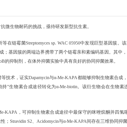
对抗微生物耐药的挑战，亟待研发新型抗生素。
菌Streptomyces sp. WAC 05950中发现巨型基因簇。
PA的生物合成；基因簇的两端边界携带了两个链霉亲和素编码基因。其中，Stra
酶BioB的抑制剂，在体外抑菌实验中具有良好的协同抑菌效果。
，证实Dapamycin与α-Me-KAPA都能够抑制生物素合成，
过“劫持”生物素合成途径转化为α-Me-biotin。该衍生物会
cidomycin与α-Me-KAPA，可抑制生物素合成途径中最保守的咪
avidin S2、Acidomycin与α-Me-KAPA间存在三维