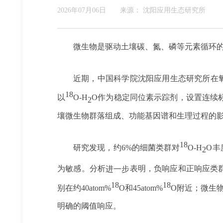
2026年07月06日
来源：
沈阳应用生态研究所
微生物是驱动土壤碳、氮、磷等元素循环
近期，中国科学院沈阳应用生态研究所在
18
以
O-H
O作为稳定同位素示踪剂，设置连续
2
壤微生物群落组成、功能基因谱和生理过程的
18
研究发现，约6%的细菌类群对
O-H
O丰
2
为敏感。分析
进一步
表明，负响应和正响应类群
18
18
别在约40
atom%
O
和45atom%
O附近；微生物呼
明确的阈值响应。