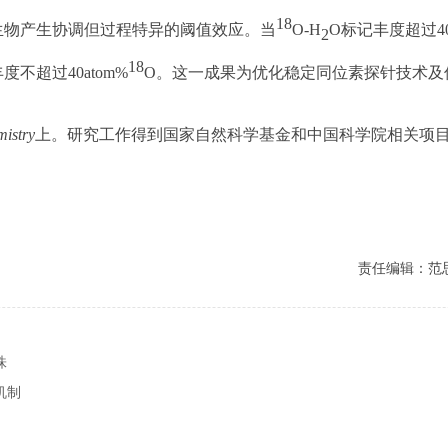
18
生物产生协调但过程特异的阈值效应。当
O-H
O标记丰度超过40
2
18
度不超过40atom%
O。这一成果为优化稳定同位素探针技术及
mistry
上。研究工作得到国家自然科学基金和中国科学院相关项
责任编辑：范
株
机制