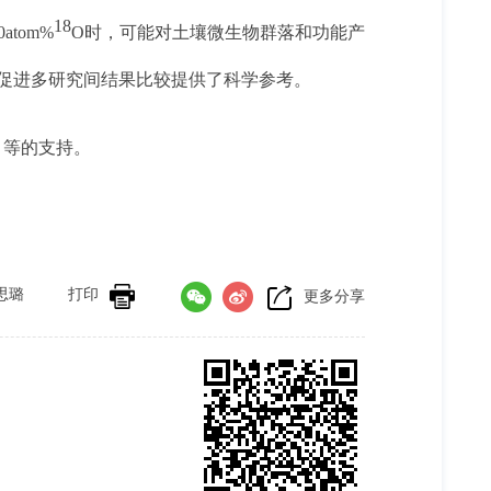
18
atom%
O时，可能对土壤微生物群落和功能产
促进多研究间结果比较提供了科学参考。
目等的支持。
思璐
打印
更多分享