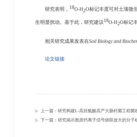
18
研究表明，
O-H
O标记丰度可对土壤微
2
18
生明显扰动。基于此，研究建议
O-H
O标记丰
2
相关研究成果发表在
Soil Biology and Bioche
论文链接
上一篇：研究构建L-高丝氨酸高产大肠杆菌工程菌
下一篇：研究揭示胞质钙离子信号级联放大的分子