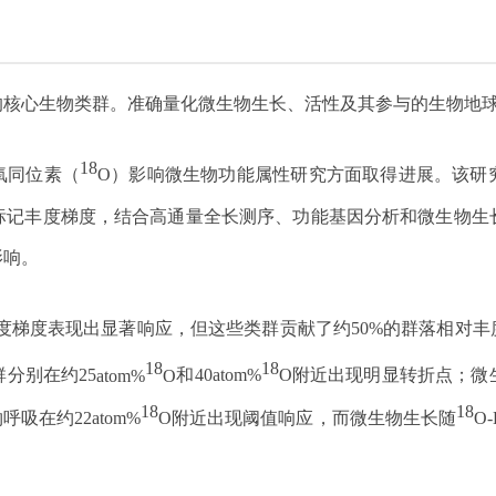
的核心生物类群。准确量化微生物生长、活性及其参与的生物地
18
氧同位素（
O）影响微生物功能属性研究方面取得进展。该研
标记丰度梯度，结合高通量全长测序、功能基因分析和微生物生
影响。
度梯度表现出显著响应，但这些类群贡献了约50%的群落相对
18
18
分别在约25
atom%
O
和40atom%
O附近出现明显转折点；微
18
18
吸在约22atom%
O附近出现阈值响应，而微生物生长随
O-