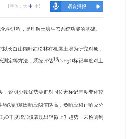
【字体：
大
中
小
】
语音播报
球化学过程，是理解土壤生态系统功能的基础。
究以长白山阔叶红松林有机层土壤为研究对象，
18
长测定等方法，系统评估
O-H
O标记丰度对土
2
丰度，说明少数优势类群对同位素标记丰度变化较
生物功能基因响应阈值略高，负响应和正响应分
H
O丰度增加仅表现出轻微上升趋势，未检测到
2